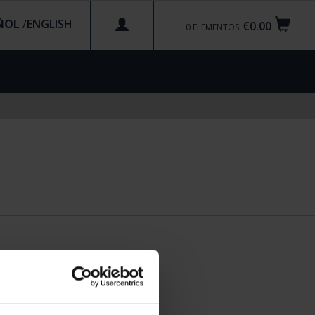
ÑOL
/
€0.00
0
ELEMENTOS