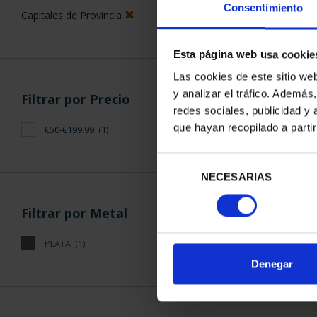
Consentimiento
Capitales de Provincia
Esta página web usa cookie
Las cookies de este sitio we
y analizar el tráfico. Ademá
Filtrar por Precio
CAPITALES 
redes sociales, publicidad y
ALIC
que hayan recopilado a parti
€50-€199,99
(1)
73,
Selección
NECESARIAS
de
consentimiento
Filtrar por Metal
PLATA
(1)
ORDENAR POR:
Denegar