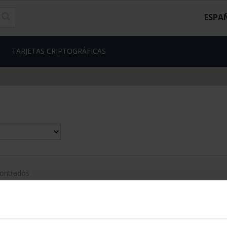
ESPA
TARJETAS CRIPTOGRÁFICAS
contrados