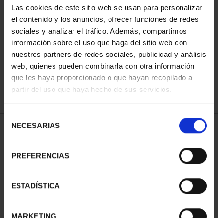
Las cookies de este sitio web se usan para personalizar
el contenido y los anuncios, ofrecer funciones de redes
sociales y analizar el tráfico. Además, compartimos
ORDENAR POR:
información sobre el uso que haga del sitio web con
nuestros partners de redes sociales, publicidad y análisis
web, quienes pueden combinarla con otra información
que les haya proporcionado o que hayan recopilado a
REFINAR
partir del uso que haya hecho de sus servicios.
Selección
NECESARIAS
de
1 Productos encontrados
consentimiento
PREFERENCIAS
ESTADÍSTICA
MARKETING