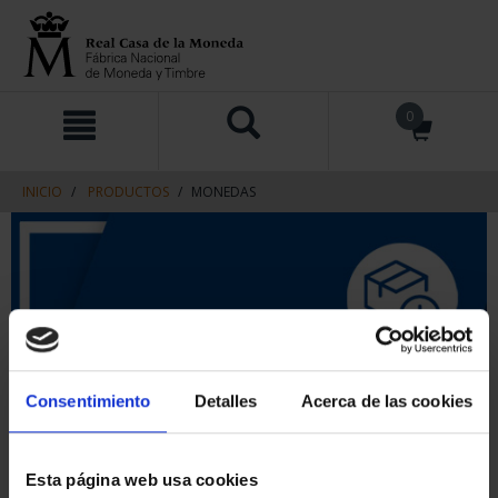
saltar
Saltar
0
al
al
contenido
men
de
navegacin
INICIO
PRODUCTOS
MONEDAS
Consentimiento
Detalles
Acerca de las cookies
Esta página web usa cookies