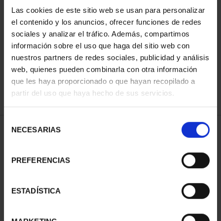
Las cookies de este sitio web se usan para personalizar
el contenido y los anuncios, ofrecer funciones de redes
ORDENAR POR:
sociales y analizar el tráfico. Además, compartimos
información sobre el uso que haga del sitio web con
nuestros partners de redes sociales, publicidad y análisis
web, quienes pueden combinarla con otra información
que les haya proporcionado o que hayan recopilado a
REFINAR
partir del uso que haya hecho de sus servicios.
Selección
NECESARIAS
de
1 Productos encontrados
consentimiento
PREFERENCIAS
ESTADÍSTICA