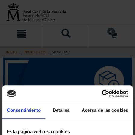
saltar
Saltar
0
al
al
contenido
men
de
navegacin
INICIO
PRODUCTOS
MONEDAS
Consentimiento
Detalles
Acerca de las cookies
Esta página web usa cookies