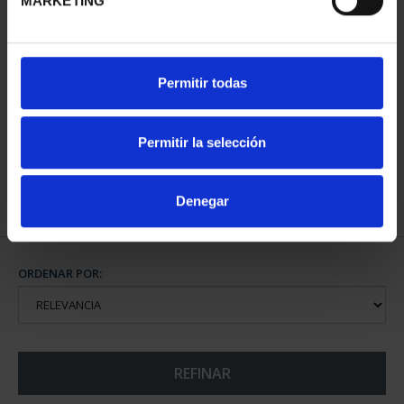
MARKETING
SUSCRIPCIÓN CIUDADES
Permitir todas
PATRIMONIO DE LA
HU...
1.095,00 €
Permitir la selección
Sólo para usuarios
registrados
Denegar
ORDENAR POR:
REFINAR