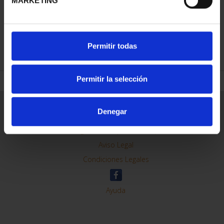
MARKETING
REFINAR
Permitir todas
Permitir la selección
Información General
Denegar
Contacto
Preguntas Frequentes (FAQs)
Aviso Legal
Condiciones Legales
Ayuda