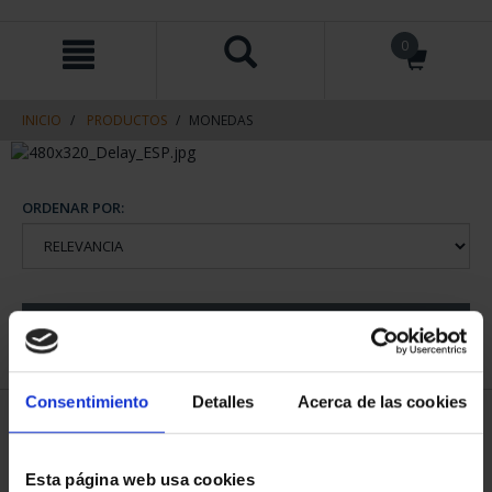
saltar
Saltar
0
al
al
contenido
men
de
navegacin
INICIO
PRODUCTOS
MONEDAS
ORDENAR POR:
REFINAR
Consentimiento
Detalles
Acerca de las cookies
1 Productos encontrados
Esta página web usa cookies