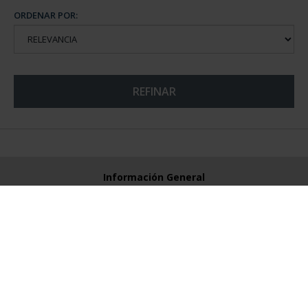
ORDENAR POR:
REFINAR
Información General
Contacto
Preguntas Frequentes (FAQs)
Aviso Legal
Condiciones Legales
Ayuda