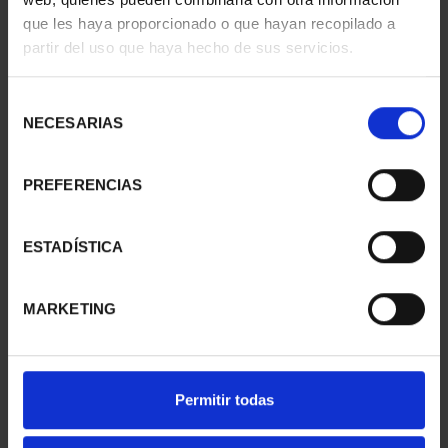
que les haya proporcionado o que hayan recopilado a
partir del uso que haya hecho de sus servicios.
Selección
NECESARIAS
de
consentimiento
CAPITALES ESPAÑOLAS
CIUDADES PATRIMONIO
PREFERENCIAS
- ZAMORA
- ÁVILA
73,00 €
73,00 €
ESTADÍSTICA
MARKETING
Permitir todas