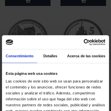
Consentimiento
Detalles
Acerca de las cookies
CAPITALES ESPAÑOLAS
CAPITALES ESPAÑOLAS
- SORIA
- VALLADOLID
Esta página web usa cookies
73,00 €
73,00 €
Las cookies de este sitio web se usan para personalizar
el contenido y los anuncios, ofrecer funciones de redes
sociales y analizar el tráfico. Además, compartimos
información sobre el uso que haga del sitio web con
nuestros partners de redes sociales, publicidad y análisis
web, quienes pueden combinarla con otra información