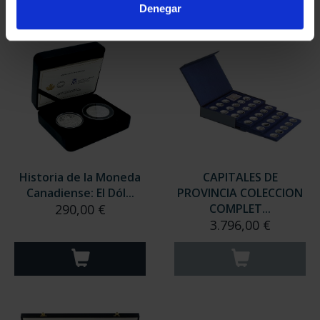
Denegar
Historia de la Moneda
CAPITALES DE
Canadiense: El Dól...
PROVINCIA COLECCION
290,00 €
COMPLET...
3.796,00 €