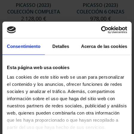
PICASSO (2023)
PICASSO (2023)
COLECCIÓN COMPLETA
COLECCIÓN 6 ONZAS
2.128,00 €
978,00 €
Consentimiento
Detalles
Acerca de las cookies
Esta página web usa cookies
Las cookies de este sitio web se usan para personalizar
el contenido y los anuncios, ofrecer funciones de redes
sociales y analizar el tráfico. Además, compartimos
información sobre el uso que haga del sitio web con
nuestros partners de redes sociales, publicidad y análisis
JOYAS MUSEO CASA
425 ANIV. DE
web, quienes pueden combinarla con otra información
MONEDA (2023)
VELÁZQUEZ (2024) COL.
que les haya proporcionado o que hayan recopilado a
COLECCIÓN
PLATA
partir del uso que haya hecho de sus servicios.
765,00 €
1.069,00 €