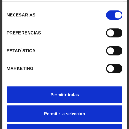
Selección
NECESARIAS
de
consentimiento
PREFERENCIAS
ESTADÍSTICA
MARKETING
JOYAS MUSEO II -
AÑO GAUDÍ -
Permitir todas
COLECCIÓN MONEDAS
COLECCIÓN MONEDAS
PLATA
PLATA
420,00 €
420,00 €
Permitir la selección