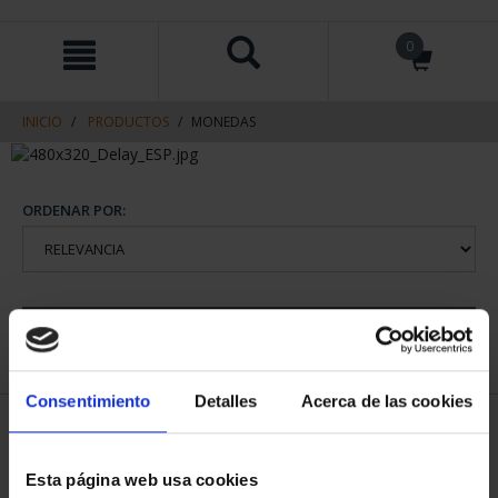
saltar
Saltar
0
al
al
contenido
men
de
navegacin
INICIO
PRODUCTOS
MONEDAS
ORDENAR POR:
REFINAR
Consentimiento
Detalles
Acerca de las cookies
1 Productos encontrados
Esta página web usa cookies