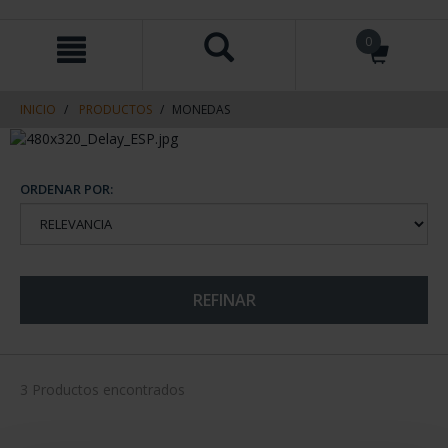
saltar
Saltar
0
al
al
contenido
men
de
navegacin
INICIO
PRODUCTOS
MONEDAS
ORDENAR POR:
REFINAR
3 Productos encontrados