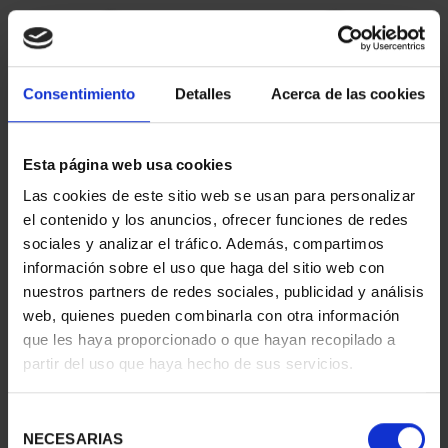
Consentimiento
Detalles
Acerca de las cookies
Esta página web usa cookies
Las cookies de este sitio web se usan para personalizar
CAPITALES ESPAÑOLAS
CAPITALES ESPAÑOLAS
el contenido y los anuncios, ofrecer funciones de redes
- BILBAO
- DONOSTIA
sociales y analizar el tráfico. Además, compartimos
73,00 €
73,00 €
información sobre el uso que haga del sitio web con
nuestros partners de redes sociales, publicidad y análisis
web, quienes pueden combinarla con otra información
que les haya proporcionado o que hayan recopilado a
partir del uso que haya hecho de sus servicios.
Selección
NECESARIAS
de