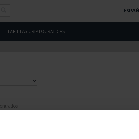
ESPA
TARJETAS CRIPTOGRÁFICAS
contrados