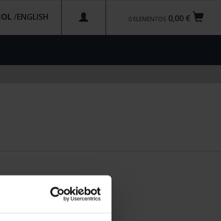
ÑOL
/
0,00 €
0
ELEMENTOS