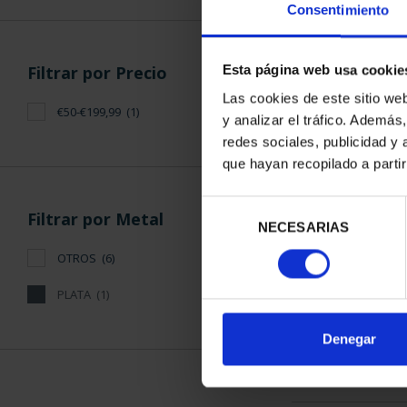
Consentimiento
Filtrar por Precio
Esta página web usa cookie
Las cookies de este sitio we
€50-€199,99
(1)
y analizar el tráfico. Ademá
CAMPEONES 
redes sociales, publicidad y
FIFA
que hayan recopilado a parti
73,
Selección
Filtrar por Metal
NECESARIAS
de
consentimiento
OTROS
(6)
PLATA
(1)
ORDENAR POR:
Denegar