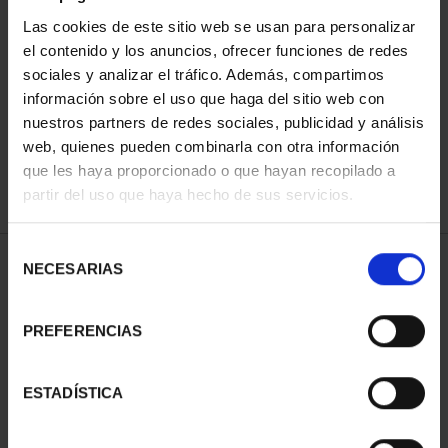
Las cookies de este sitio web se usan para personalizar
el contenido y los anuncios, ofrecer funciones de redes
ORDENAR POR:
sociales y analizar el tráfico. Además, compartimos
información sobre el uso que haga del sitio web con
nuestros partners de redes sociales, publicidad y análisis
web, quienes pueden combinarla con otra información
que les haya proporcionado o que hayan recopilado a
REFINAR
partir del uso que haya hecho de sus servicios.
Selección
2 Productos encontrados
NECESARIAS
de
consentimiento
PREFERENCIAS
ESTADÍSTICA