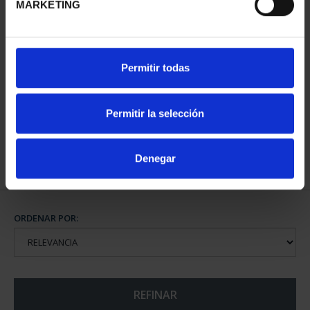
MARKETING
XIII SERIE
XIII SERIE
Permitir todas
IBEROAMERICANA -
IBEROAMERICANA
MONEDA ESPA...
"CAPITALES"
73,00 €
595,00 €
Permitir la selección
Denegar
ORDENAR POR:
REFINAR