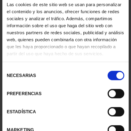
Las cookies de este sitio web se usan para personalizar
el contenido y los anuncios, ofrecer funciones de redes
sociales y analizar el tráfico. Además, compartimos
información sobre el uso que haga del sitio web con
nuestros partners de redes sociales, publicidad y análisis
web, quienes pueden combinarla con otra información
que les haya proporcionado o que hayan recopilado a
partir del uso que haya hecho de sus servicios.
CANJE 60 EURO 2026
Selección
ACADEMIA DEL AIRE - P...
NECESARIAS
de
60,00 €
consentimiento
PREFERENCIAS
ESTADÍSTICA
ORDENAR POR:
MARKETING