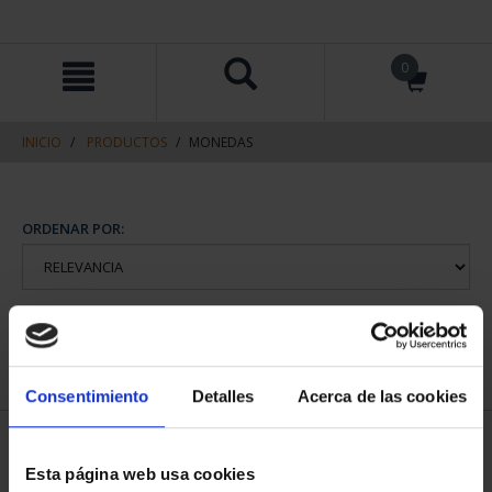
saltar
Saltar
0
al
al
contenido
men
de
navegacin
INICIO
PRODUCTOS
MONEDAS
ORDENAR POR:
REFINAR
Consentimiento
Detalles
Acerca de las cookies
1 Productos encontrados
Esta página web usa cookies