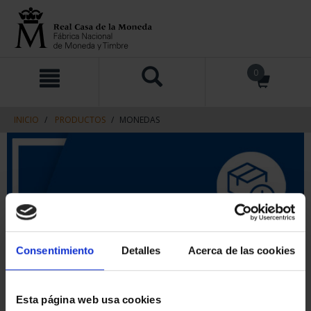
saltar
Saltar
0
al
al
contenido
men
de
navegacin
INICIO
PRODUCTOS
MONEDAS
Consentimiento
Detalles
Acerca de las cookies
Esta página web usa cookies