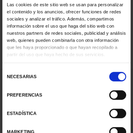
Las cookies de este sitio web se usan para personalizar
el contenido y los anuncios, ofrecer funciones de redes
sociales y analizar el tráfico. Además, compartimos
ORDENAR POR:
información sobre el uso que haga del sitio web con
nuestros partners de redes sociales, publicidad y análisis
web, quienes pueden combinarla con otra información
que les haya proporcionado o que hayan recopilado a
REFINAR
partir del uso que haya hecho de sus servicios.
Selección
NECESARIAS
de
1 Productos encontrados
consentimiento
PREFERENCIAS
ESTADÍSTICA
MARKETING