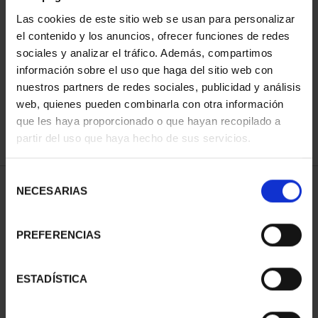
Las cookies de este sitio web se usan para personalizar
el contenido y los anuncios, ofrecer funciones de redes
ORDENAR POR:
sociales y analizar el tráfico. Además, compartimos
información sobre el uso que haga del sitio web con
nuestros partners de redes sociales, publicidad y análisis
web, quienes pueden combinarla con otra información
que les haya proporcionado o que hayan recopilado a
REFINAR
partir del uso que haya hecho de sus servicios.
Selección
1 Productos encontrados
NECESARIAS
de
consentimiento
PREFERENCIAS
ESTADÍSTICA