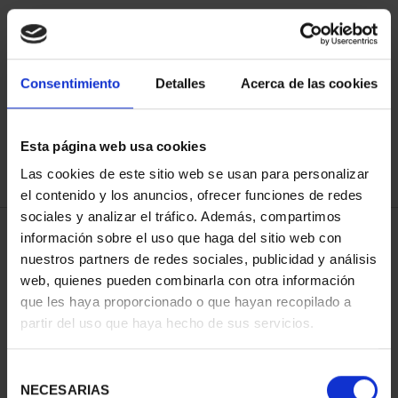
ORDENAR POR:
Consentimiento
Detalles
Acerca de las cookies
Esta página web usa cookies
REFINAR
Las cookies de este sitio web se usan para personalizar
el contenido y los anuncios, ofrecer funciones de redes
sociales y analizar el tráfico. Además, compartimos
3 Productos encontrados
información sobre el uso que haga del sitio web con
nuestros partners de redes sociales, publicidad y análisis
web, quienes pueden combinarla con otra información
que les haya proporcionado o que hayan recopilado a
partir del uso que haya hecho de sus servicios.
Selección
NECESARIAS
de