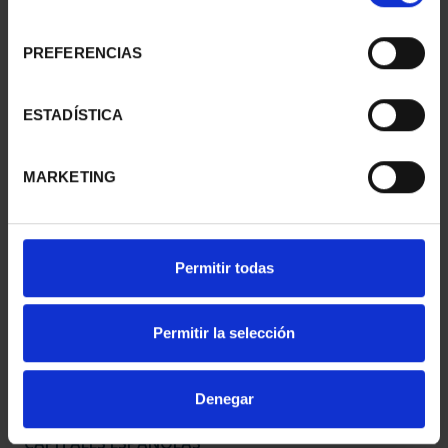
consentimiento
PREFERENCIAS
CAPITALES ESPAÑOLAS
CAPITALES ESPAÑOLAS
- CUENCA
- GUADALAJARA
ESTADÍSTICA
73,00 €
73,00 €
MARKETING
Permitir todas
Permitir la selección
Denegar
CAPITALES ESPAÑOLAS