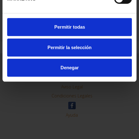
REFINAR
Permitir todas
Permitir la selección
Información General
Denegar
Contacto
Preguntas Frequentes (FAQs)
Aviso Legal
Condiciones Legales
Ayuda