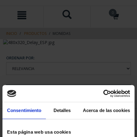
saltar
Saltar
0
al
al
contenido
men
de
navegacin
INICIO
PRODUCTOS
MONEDAS
ORDENAR POR:
REFINAR
Consentimiento
Detalles
Acerca de las cookies
2 Productos encontrados
Esta página web usa cookies