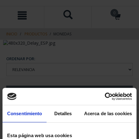
saltar
Saltar
0
al
al
contenido
men
de
navegacin
INICIO
PRODUCTOS
MONEDAS
ORDENAR POR:
REFINAR
Consentimiento
Detalles
Acerca de las cookies
2 Productos encontrados
Esta página web usa cookies