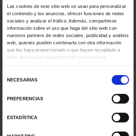
Las cookies de este sitio web se usan para personalizar
el contenido y los anuncios, ofrecer funciones de redes
sociales y analizar el tráfico. Además, compartimos
información sobre el uso que haga del sitio web con
nuestros partners de redes sociales, publicidad y análisis
web, quienes pueden combinarla con otra información
que les haya proporcionado o que hayan recopilado a
partir del uso que haya hecho de sus servicios.
SUSCRIPCIÓN CIUDADES
CIUDADES PATRIMONIO
PATRIMONIO DE LA
- ÁVILA
Selección
HU...
73,00 €
NECESARIAS
de
1.095,00 €
consentimiento
Sólo para usuarios
registrados
PREFERENCIAS
ESTADÍSTICA
ORDENAR POR: