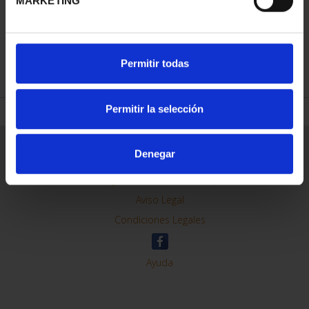
MARKETING
REFINAR
Permitir todas
Permitir la selección
Información General
Denegar
Contacto
Preguntas Frequentes (FAQs)
Aviso Legal
Condiciones Legales
Ayuda