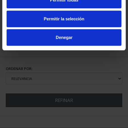
CIUDADES PATRIMONIO
CIUDADES PATRIMONIO
III - SANTIAGO DE CO...
III - TOLEDO
Permitir la selección
73,00 €
73,00 €
Denegar
ORDENAR POR:
REFINAR