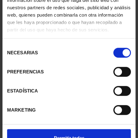
información sobre el uso que haga del sitio web con
nuestros partners de redes sociales, publicidad y análisis
web, quienes pueden combinarla con otra información
que les haya proporcionado o que hayan recopilado a
partir del uso que haya hecho de sus servicios.
CIUDADES PATRIMONIO
CIUDADES PATRIMONIO
III - TARRAGONA
III - SEGOVIA
Selección
73,00 €
73,00 €
NECESARIAS
de
consentimiento
PREFERENCIAS
ESTADÍSTICA
MARKETING
Permitir todas