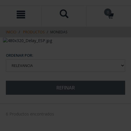
saltar
Saltar
0
al
al
contenido
men
de
navegacin
INICIO
PRODUCTOS
MONEDAS
ORDENAR POR:
REFINAR
6 Productos encontrados