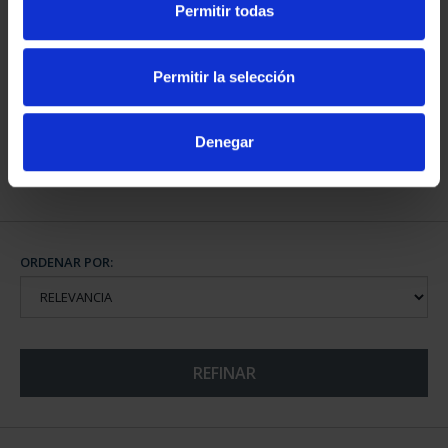
Permitir todas
CIUDADES PATRIMONIO
CIUDADES PATRIMONIO
II - SALAMANCA
DE LA HUMANIDAD
73,00 €
COLE...
Permitir la selección
1.095,00 €
Denegar
ORDENAR POR:
REFINAR