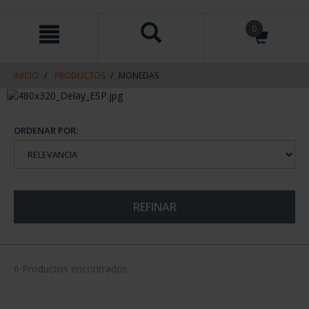
saltar
Saltar
0
al
al
contenido
men
de
navegacin
INICIO
PRODUCTOS
MONEDAS
ORDENAR POR:
REFINAR
6 Productos encontrados