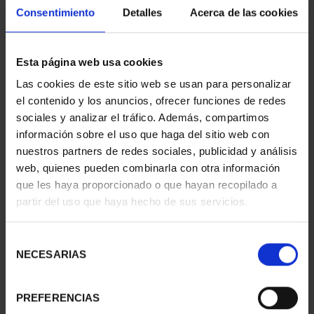
Consentimiento
Detalles
Acerca de las cookies
CAPITALES ESPAÑOLAS
CIUDADES PATRIMONIO
Esta página web usa cookies
- ALICANTE
III - TARRAGONA
Las cookies de este sitio web se usan para personalizar
73,00 €
73,00 €
el contenido y los anuncios, ofrecer funciones de redes
sociales y analizar el tráfico. Además, compartimos
información sobre el uso que haga del sitio web con
nuestros partners de redes sociales, publicidad y análisis
web, quienes pueden combinarla con otra información
que les haya proporcionado o que hayan recopilado a
partir del uso que haya hecho de sus servicios.
Selección
NECESARIAS
de
consentimiento
PREFERENCIAS
CIUDADES PATRIMONIO
CIUDADES PATRIMONIO