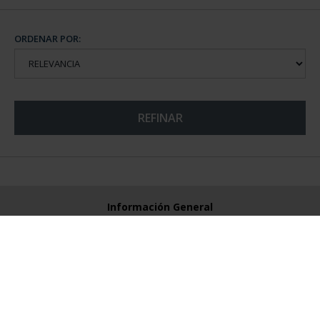
ORDENAR POR:
REFINAR
Información General
Contacto
Preguntas Frequentes (FAQs)
Aviso Legal
Condiciones Legales