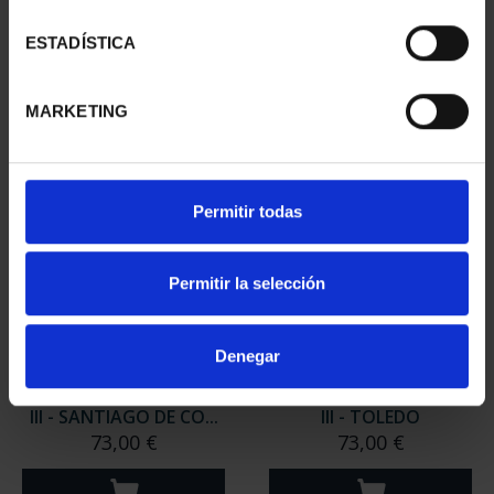
III - SEGOVIA
III - UBEDA
73,00 €
73,00 €
ESTADÍSTICA
MARKETING
Permitir todas
Permitir la selección
Denegar
CIUDADES PATRIMONIO
CIUDADES PATRIMONIO
III - SANTIAGO DE CO...
III - TOLEDO
73,00 €
73,00 €