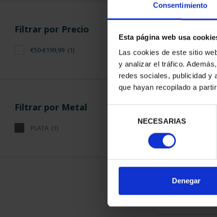
Consentimiento
Filtrar por Precio
Esta página web usa cookie
€50-€199,99
(1)
Las cookies de este sitio we
y analizar el tráfico. Ademá
CIUDADES P
redes sociales, publicidad y
ALCALÁ D
que hayan recopilado a parti
73,
Filtrar por Metal
Selección
NECESARIAS
de
PLATA
(1)
consentimiento
ORDENAR POR:
Denegar