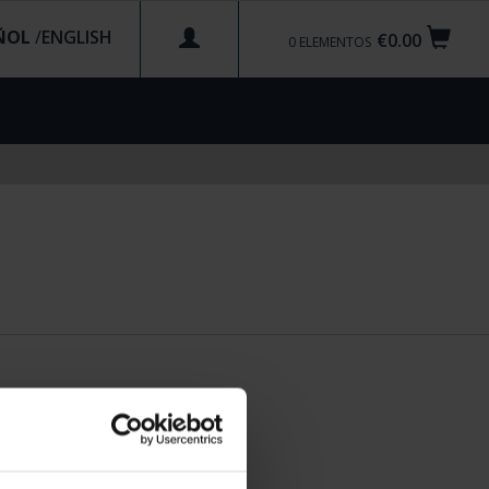
ÑOL
/
€0.00
0
ELEMENTOS