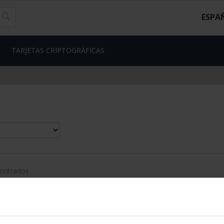
ESPA
TARJETAS CRIPTOGRÁFICAS
contrados