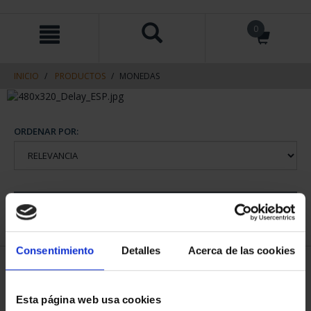
saltar
Saltar
0
al
al
contenido
men
de
navegacin
INICIO
PRODUCTOS
MONEDAS
ORDENAR POR:
REFINAR
Consentimiento
Detalles
Acerca de las cookies
1 Productos encontrados
Esta página web usa cookies