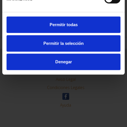
REFINAR
Permitir todas
Permitir la selección
Información General
Denegar
Contacto
Preguntas Frequentes (FAQs)
Aviso Legal
Condiciones Legales
Ayuda