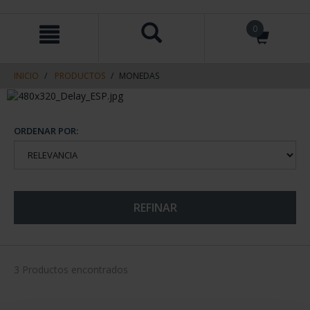
saltar
Saltar
0
al
al
contenido
men
de
navegacin
INICIO
PRODUCTOS
MONEDAS
ORDENAR POR:
REFINAR
3 Productos encontrados