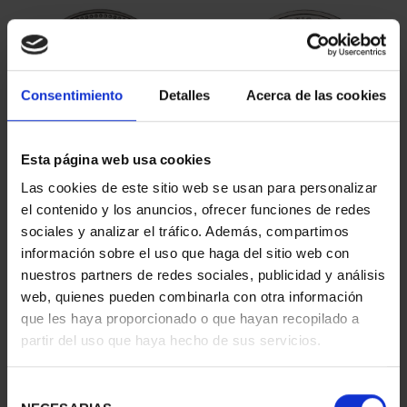
Consentimiento
Detalles
Acerca de las cookies
Esta página web usa cookies
PATRIMONIO
CIUDADES PATRIMONIO
Las cookies de este sitio web se usan para personalizar
NACIONAL II - PALACIO
- ALCALÁ DE HENARES
el contenido y los anuncios, ofrecer funciones de redes
REAL DE...
73,00 €
sociales y analizar el tráfico. Además, compartimos
73,00 €
información sobre el uso que haga del sitio web con
nuestros partners de redes sociales, publicidad y análisis
web, quienes pueden combinarla con otra información
que les haya proporcionado o que hayan recopilado a
partir del uso que haya hecho de sus servicios.
Selección