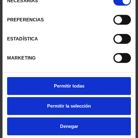
NECESARIAS
de
consentimiento
PREFERENCIAS
ESTADÍSTICA
CIUDADES PATRIMONIO
- ÁVILA
73,00 €
MARKETING
Permitir todas
Permitir la selección
ORDENAR POR:
Denegar