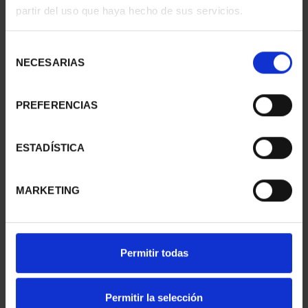
partir del uso que haya hecho de sus servicios.
Selección
NECESARIAS
de
consentimiento
PREFERENCIAS
CAPITALES ESPAÑOLAS
CAPITALES ESPAÑOLAS
- PONTEVEDRA
- HUELVA
ESTADÍSTICA
73,00 €
73,00 €
MARKETING
Permitir todas
Permitir la selección