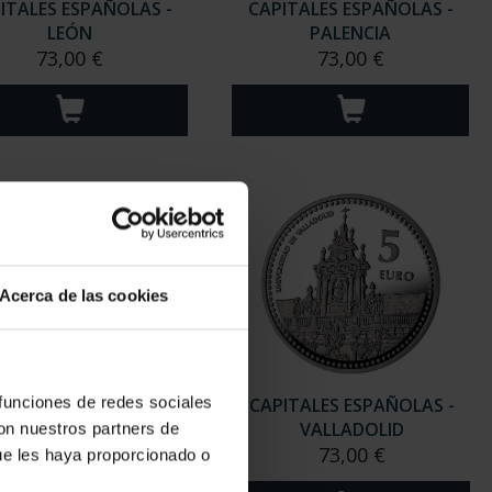
ITALES ESPAÑOLAS -
CAPITALES ESPAÑOLAS -
LEÓN
PALENCIA
73,00 €
73,00 €
Acerca de las cookies
 funciones de redes sociales
ITALES ESPAÑOLAS -
CAPITALES ESPAÑOLAS -
SORIA
VALLADOLID
con nuestros partners de
73,00 €
73,00 €
ue les haya proporcionado o