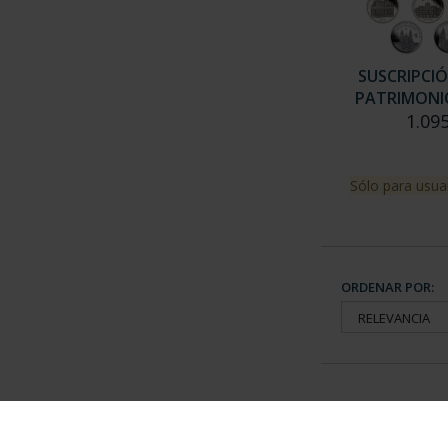
SUSCRIPCI
PATRIMONIO
1.09
Sólo para usua
ORDENAR POR:
Información General