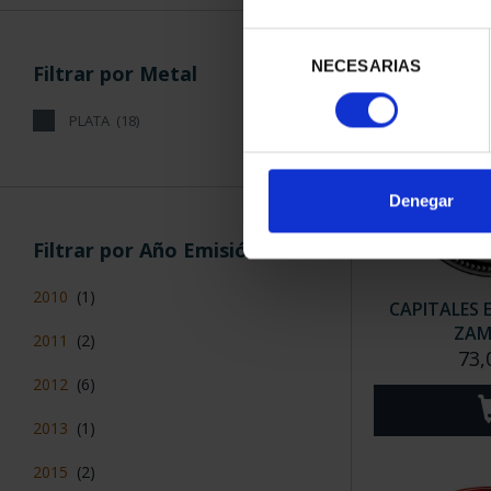
Selección
NECESARIAS
de
Filtrar por Metal
consentimiento
PLATA
(18)
Denegar
Filtrar por Año Emisión
2010
(1)
CAPITALES 
ZA
2011
(2)
73,
2012
(6)
2013
(1)
2015
(2)