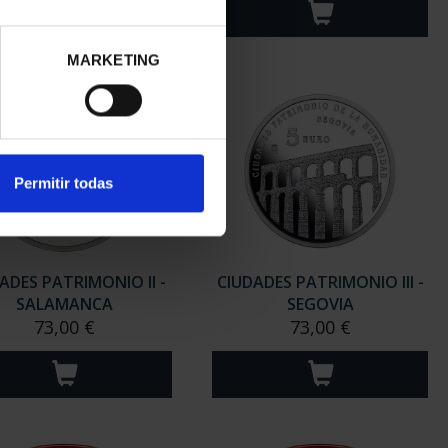
MARKETING
Permitir todas
ADES PATRIMONIO II -
CIUDADES PATRIMONIO III -
SALAMANCA
SEGOVIA
73,00 €
73,00 €