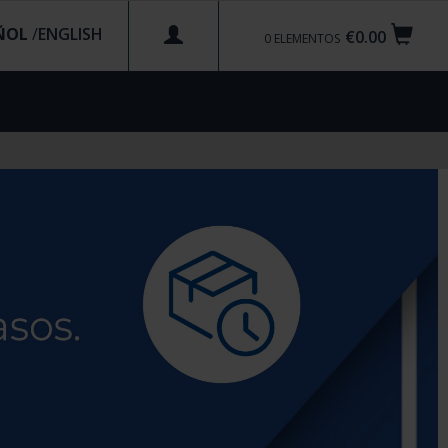
ÑOL
/
€0.00
0
ELEMENTOS