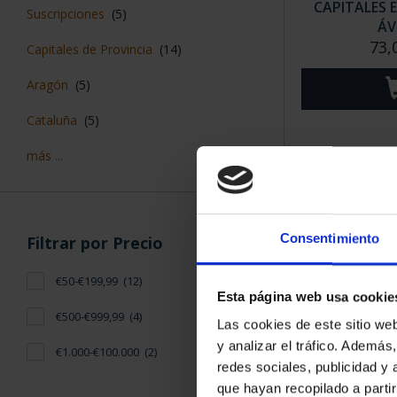
CAPITALES 
Suscripciones
(5)
ÁV
73,
Capitales de Provincia
(14)
Aragón
(5)
Cataluña
(5)
más ...
Consentimiento
Filtrar por Precio
€50-€199,99
(12)
Esta página web usa cookie
€500-€999,99
(4)
Las cookies de este sitio we
CAPITALES 
SEG
y analizar el tráfico. Ademá
€1.000-€100.000
(2)
73,
redes sociales, publicidad y
que hayan recopilado a parti