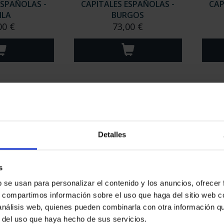
ESPAÑOLAS -
CAPITALES ESPAÑOLAS -
CAP
ILA
BURGOS
00 €
73,00 €
Detalles
s
b se usan para personalizar el contenido y los anuncios, ofrecer
ESPAÑOLAS -
CAPITALES ESPAÑOLAS -
CAP
OVIA
SALAMANCA
s, compartimos información sobre el uso que haga del sitio web 
00 €
73,00 €
 análisis web, quienes pueden combinarla con otra información q
r del uso que haya hecho de sus servicios.