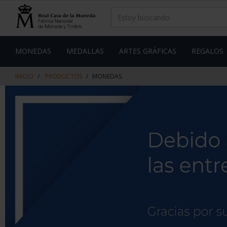
saltar
Saltar
al
al
contenido
men
de
navegacin
MONEDAS
MEDALLAS
ARTES GRÁFICAS
REGALOS
INICIO
PRODUCTOS
MONEDAS