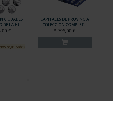
ÓN CIUDADES
CAPITALES DE PROVINCIA
 DE LA HU...
COLECCION COMPLET...
5,00 €
3.796,00 €
rios registrados