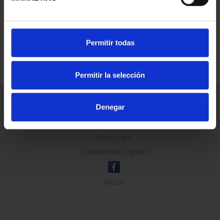
REFINAR
Permitir todas
Permitir la selección
Información General
Denegar
Contacto
Preguntas Frequentes (FAQs)
Aviso Legal
Condiciones Legales
Ayuda