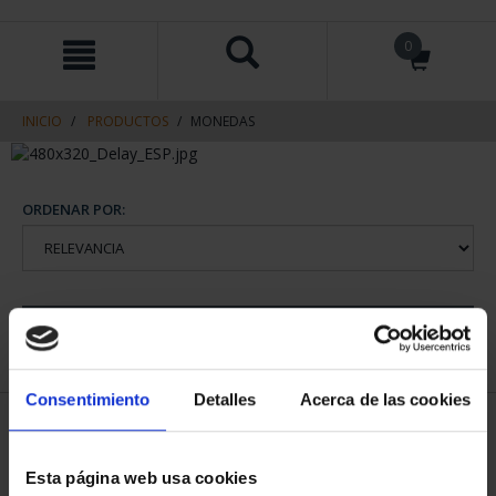
saltar
Saltar
0
al
al
contenido
men
de
navegacin
INICIO
PRODUCTOS
MONEDAS
ORDENAR POR:
REFINAR
Consentimiento
Detalles
Acerca de las cookies
1 Productos encontrados
Esta página web usa cookies