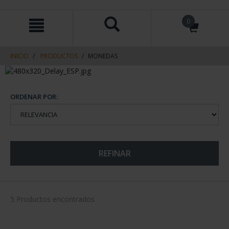
saltar
Saltar
0
al
al
contenido
men
de
navegacin
INICIO
PRODUCTOS
MONEDAS
ORDENAR POR:
REFINAR
5 Productos encontrados