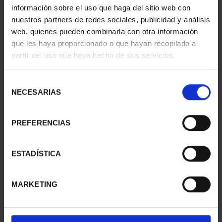
información sobre el uso que haga del sitio web con
nuestros partners de redes sociales, publicidad y análisis
web, quienes pueden combinarla con otra información
que les haya proporcionado o que hayan recopilado a
partir del uso que haya hecho de sus servicios.
SUSCRIPCIÓN
SUSCRIPCIÓN
CAPITALES DE
CAPITALES DE
Selección
PROVINCIA 3
PROVINCIA 4
NECESARIAS
de
949,00 €
949,00 €
consentimiento
Sólo para usuarios
Sólo para usuarios
registrados
registrados
PREFERENCIAS
ESTADÍSTICA
MARKETING