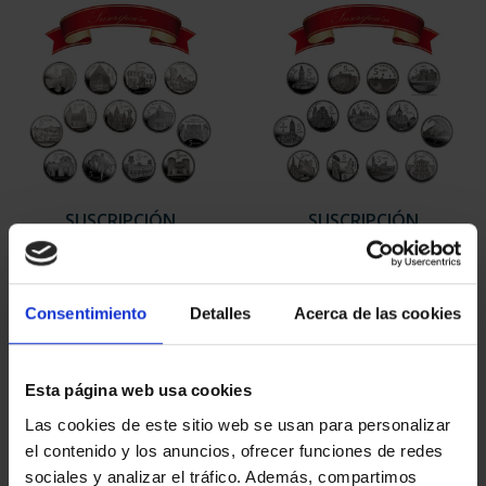
SUSCRIPCIÓN
SUSCRIPCIÓN
CAPITALES DE
CAPITALES DE
PROVINCIA 1
PROVINCIA 2
949,00 €
949,00 €
Consentimiento
Detalles
Acerca de las cookies
Sólo para usuarios
Sólo para usuarios
registrados
registrados
Esta página web usa cookies
Las cookies de este sitio web se usan para personalizar
el contenido y los anuncios, ofrecer funciones de redes
sociales y analizar el tráfico. Además, compartimos