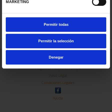
MARKETING
REFINAR
Permitir todas
Permitir la selección
Información General
Denegar
Contacto
Preguntas Frequentes (FAQs)
Aviso Legal
Condiciones Legales
Ayuda