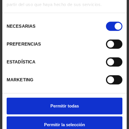
partir del uso que haya hecho de sus servicios.
Selección
NECESARIAS
de
consentimiento
PREFERENCIAS
CAPITALES ESPAÑOLAS
CAPITALES ESPAÑOLAS
- TERUEL
- TENERIFE
ESTADÍSTICA
73,00 €
73,00 €
MARKETING
Permitir todas
Permitir la selección