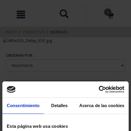
saltar
Saltar
0
al
al
contenido
men
de
navegacin
INICIO
PRODUCTOS
MONEDAS
ORDENAR POR:
REFINAR
Consentimiento
Detalles
Acerca de las cookies
2 Productos encontrados
Esta página web usa cookies