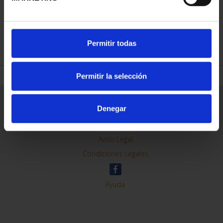
REFINAR
Permitir todas
Permitir la selección
Información General
Denegar
Contacto
Preguntas Frequentes (FAQs)
Aviso Legal
Condiciones Legales
Ayuda