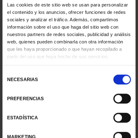
Las cookies de este sitio web se usan para personalizar
el contenido y los anuncios, ofrecer funciones de redes
sociales y analizar el tráfico. Además, compartimos
ORDENAR POR:
información sobre el uso que haga del sitio web con
nuestros partners de redes sociales, publicidad y análisis
web, quienes pueden combinarla con otra información
que les haya proporcionado o que hayan recopilado a
REFINAR
partir del uso que haya hecho de sus servicios.
Selección
NECESARIAS
de
1 Productos encontrados
consentimiento
PREFERENCIAS
ESTADÍSTICA
MARKETING