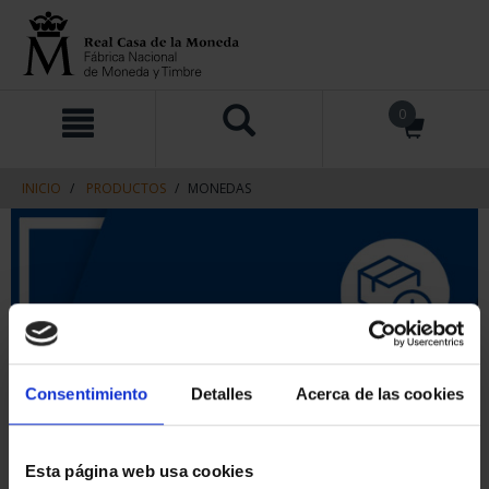
saltar
Saltar
0
al
al
contenido
men
de
navegacin
INICIO
PRODUCTOS
MONEDAS
Consentimiento
Detalles
Acerca de las cookies
Esta página web usa cookies