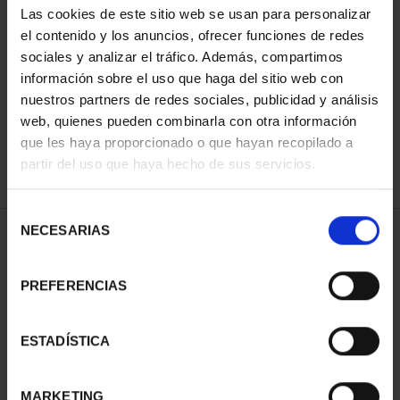
Las cookies de este sitio web se usan para personalizar
el contenido y los anuncios, ofrecer funciones de redes
sociales y analizar el tráfico. Además, compartimos
ORDENAR POR:
información sobre el uso que haga del sitio web con
nuestros partners de redes sociales, publicidad y análisis
web, quienes pueden combinarla con otra información
que les haya proporcionado o que hayan recopilado a
REFINAR
partir del uso que haya hecho de sus servicios.
Selección
NECESARIAS
de
1 Productos encontrados
consentimiento
PREFERENCIAS
ESTADÍSTICA
MARKETING