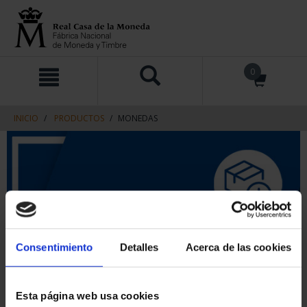
saltar
Saltar
0
al
al
contenido
men
de
navegacin
INICIO
PRODUCTOS
MONEDAS
Consentimiento
Detalles
Acerca de las cookies
Esta página web usa cookies