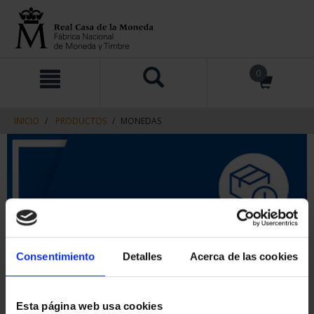
saltar
Saltar
0
al
al
contenido
men
de
navegacin
INICIO
PRODUCTOS
MONEDAS
Consentimiento
Detalles
Acerca de las cookies
Esta página web usa cookies