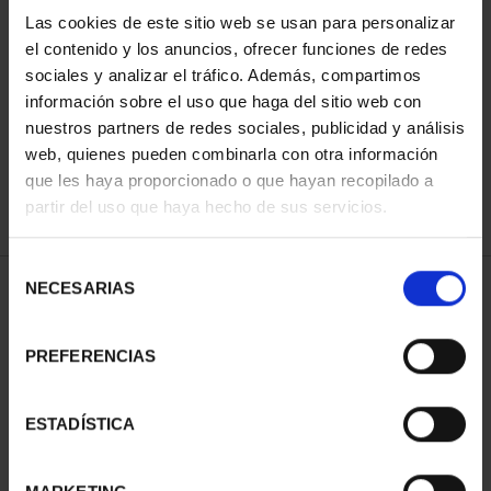
Las cookies de este sitio web se usan para personalizar
el contenido y los anuncios, ofrecer funciones de redes
ORDENAR POR:
sociales y analizar el tráfico. Además, compartimos
información sobre el uso que haga del sitio web con
nuestros partners de redes sociales, publicidad y análisis
web, quienes pueden combinarla con otra información
que les haya proporcionado o que hayan recopilado a
REFINAR
partir del uso que haya hecho de sus servicios.
Selección
NECESARIAS
de
2 Productos encontrados
consentimiento
PREFERENCIAS
ESTADÍSTICA