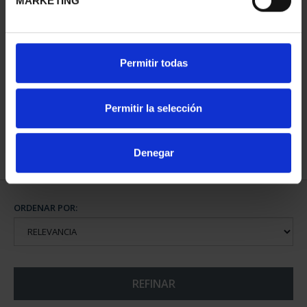
MARKETING
CIUDADES PATRIMONIO
SUSCRIPCIÓN CIUDADES
Permitir todas
II - SALAMANCA
PATRIMONIO DE LA
73,00 €
HU...
1.095,00 €
Permitir la selección
Sólo para usuarios
registrados
Denegar
ORDENAR POR:
REFINAR