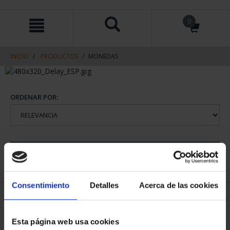
saltar
Saltar
0
al
al
contenido
men
de
navegacin
INICIO
PRODUCTOS
MONEDAS
ORDENAR POR:
REFINAR
Consentimiento
Detalles
Acerca de las cookies
1 Productos encontrados
Esta página web usa cookies