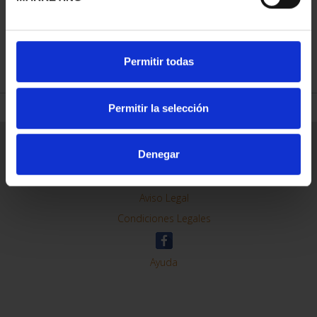
REFINAR
Permitir todas
Permitir la selección
Información General
Denegar
Contacto
Preguntas Frequentes (FAQs)
Aviso Legal
Condiciones Legales
Ayuda