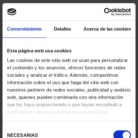
Consentimiento
Detalles
Acerca de las cookies
Esta página web usa cookies
Las cookies de este sitio web se usan para personalizar
CAPITALES ESPAÑOLAS
CAPITALES ESPAÑOLAS
el contenido y los anuncios, ofrecer funciones de redes
- ALICANTE
- CASTELLON DE LA ...
sociales y analizar el tráfico. Además, compartimos
73,00 €
73,00 €
información sobre el uso que haga del sitio web con
nuestros partners de redes sociales, publicidad y análisis
web, quienes pueden combinarla con otra información
que les haya proporcionado o que hayan recopilado a
partir del uso que haya hecho de sus servicios.
Selección
NECESARIAS
de