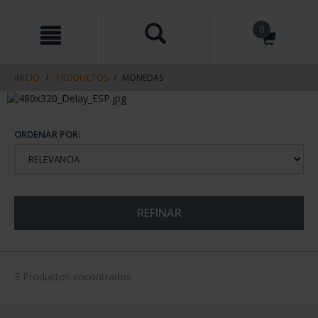
saltar
Saltar
0
al
al
contenido
men
de
navegacin
INICIO
PRODUCTOS
MONEDAS
ORDENAR POR:
REFINAR
3 Productos encontrados