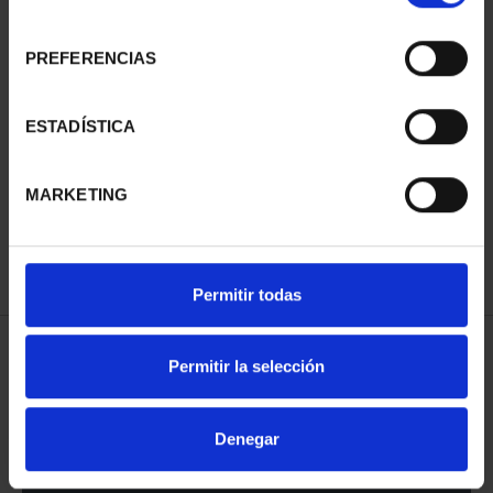
consentimiento
PREFERENCIAS
ESTADÍSTICA
CAPITALES ESPAÑOLAS
- VALENCIA
MARKETING
73,00 €
Permitir todas
Permitir la selección
ORDENAR POR:
Denegar