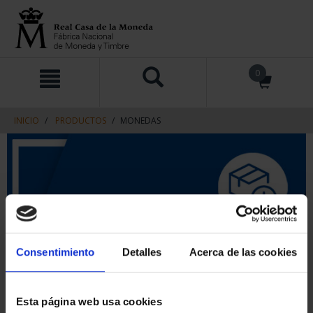
saltar
Saltar
0
al
al
contenido
men
de
navegacin
INICIO
PRODUCTOS
MONEDAS
Consentimiento
Detalles
Acerca de las cookies
Esta página web usa cookies