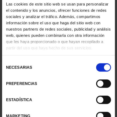
Las cookies de este sitio web se usan para personalizar
el contenido y los anuncios, ofrecer funciones de redes
sociales y analizar el tráfico. Además, compartimos
ORDENAR POR:
información sobre el uso que haga del sitio web con
nuestros partners de redes sociales, publicidad y análisis
web, quienes pueden combinarla con otra información
que les haya proporcionado o que hayan recopilado a
REFINAR
partir del uso que haya hecho de sus servicios.
Selección
NECESARIAS
de
2 Productos encontrados
consentimiento
PREFERENCIAS
ESTADÍSTICA
MARKETING