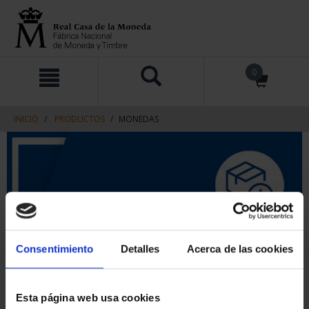
saltar
Saltar
0
al
al
contenido
men
de
navegacin
INICIO
PRODUCTOS
MONEDAS
Consentimiento
Detalles
Acerca de las cookies
Esta página web usa cookies