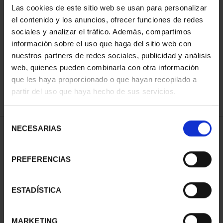
Las cookies de este sitio web se usan para personalizar
el contenido y los anuncios, ofrecer funciones de redes
sociales y analizar el tráfico. Además, compartimos
ORDENAR POR:
información sobre el uso que haga del sitio web con
nuestros partners de redes sociales, publicidad y análisis
web, quienes pueden combinarla con otra información
que les haya proporcionado o que hayan recopilado a
REFINAR
partir del uso que haya hecho de sus servicios.
Selección
NECESARIAS
de
1 Productos encontrados
consentimiento
PREFERENCIAS
ESTADÍSTICA
MARKETING