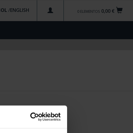
ÑOL
/
0,00 €
0
ELEMENTOS