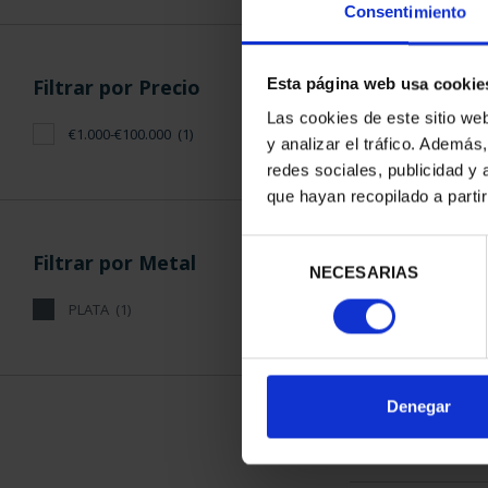
Consentimiento
Filtrar por Precio
Esta página web usa cookie
Las cookies de este sitio we
€1.000-€100.000
(1)
y analizar el tráfico. Ademá
CAPITALES D
redes sociales, publicidad y
COLECCION 
que hayan recopilado a parti
3.796
Selección
Filtrar por Metal
NECESARIAS
de
consentimiento
PLATA
(1)
ORDENAR POR:
Denegar