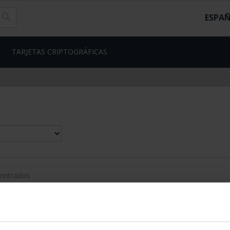
ESPA
TARJETAS CRIPTOGRÁFICAS
contrados