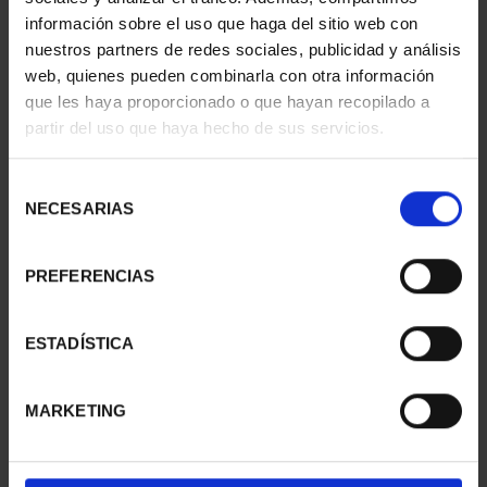
información sobre el uso que haga del sitio web con
nuestros partners de redes sociales, publicidad y análisis
web, quienes pueden combinarla con otra información
SUSCRIPCIÓN
SUSCRIPCIÓN
que les haya proporcionado o que hayan recopilado a
CAPITALES DE
CAPITALES DE
partir del uso que haya hecho de sus servicios.
PROVINCIA 1
PROVINCIA 2
949,00 €
949,00 €
Selección
Sólo para usuarios
Sólo para usuarios
NECESARIAS
de
registrados
registrados
consentimiento
PREFERENCIAS
ESTADÍSTICA
MARKETING