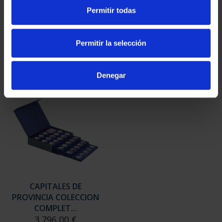
SUSCRIPCIÓN
SUSCRIPCIÓN
Permitir todas
CAPITALES DE
CAPITALES DE
PROVINCIA 3
PROVINCIA 4
949,00 €
949,00 €
Permitir la selección
Sólo para usuarios
Sólo para usuarios
registrados
registrados
Denegar
CAPITALES DE
PROVINCIA COLECCION
COMPLET...
3.796,00 €