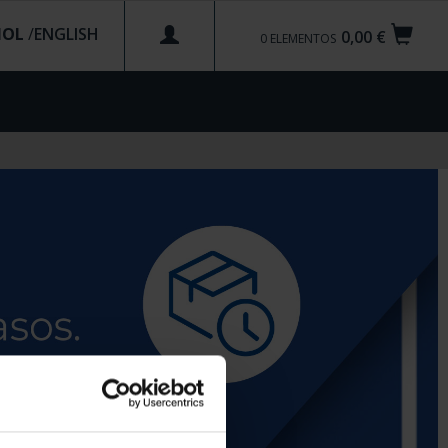
ÑOL
/
0,00 €
0
ELEMENTOS