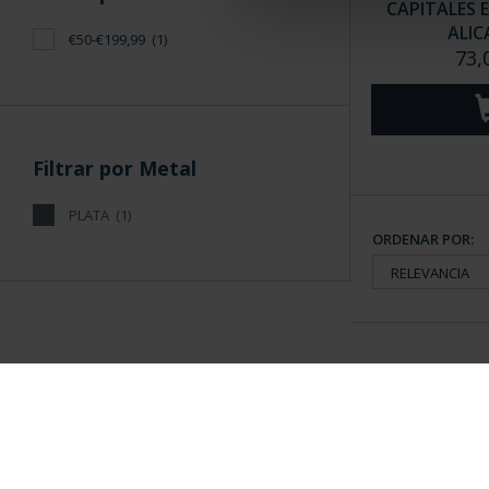
CAPITALES 
ALIC
€50-€199,99
(1)
73,
Filtrar por Metal
PLATA
(1)
ORDENAR POR:
Información General
Contacto
|
Preguntas Frequentes (FAQs)
|
Aviso Legal
|
Condicio