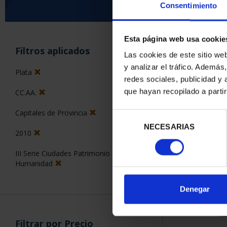
Consentimiento
Esta página web usa cookie
ORDENAR POR:
Filtros aplicados
Las cookies de este sitio we
y analizar el tráfico. Ademá
Plata
redes sociales, publicidad y
que hayan recopilado a parti
CC.AA.
1 Productos en
Capitales de Provincia
Selección
NECESARIAS
de
2010
consentimiento
III Serie Ciudades Patrimonio de la
Humanidad
Denegar
Filtrar por Precio