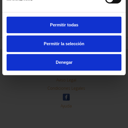
REFINAR
Permitir todas
Permitir la selección
Información General
Denegar
Contacto
Preguntas Frequentes (FAQs)
Aviso Legal
Condiciones Legales
Ayuda