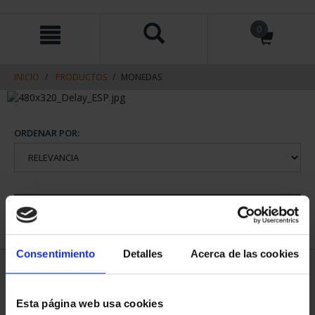
saltar
Saltar
0
al
al
contenido
men
de
navegacin
INICIO
PRODUCTOS
MONEDAS
ORDENAR POR:
REFINAR
Consentimiento
Detalles
Acerca de las cookies
1 Productos encontrados
Esta página web usa cookies