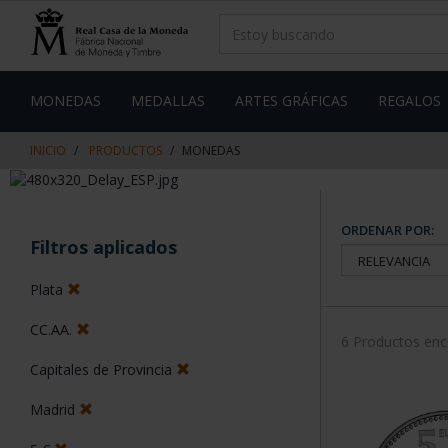
saltar
Saltar
al
al
contenido
men
de
navegacin
MONEDAS
MEDALLAS
ARTES GRÁFICAS
REGALOS
INICIO
PRODUCTOS
MONEDAS
ORDENAR POR:
Filtros aplicados
Plata
CC.AA.
6 Productos en
Capitales de Provincia
Madrid