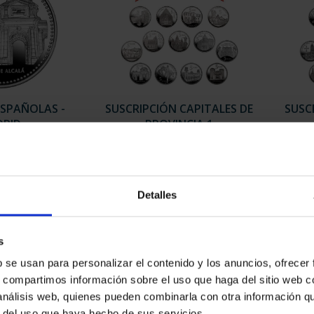
ESPAÑOLAS -
SUSCRIPCIÓN CAPITALES DE
SUSC
RID
PROVINCIA 1
00 €
949,00 €
Sólo para usuarios registrados
Sólo 
Detalles
s
b se usan para personalizar el contenido y los anuncios, ofrecer
s, compartimos información sobre el uso que haga del sitio web 
 análisis web, quienes pueden combinarla con otra información q
r del uso que haya hecho de sus servicios.