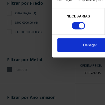
Filtrar por Precio
Selección
€50-€199,99
(1)
SUSCRIPCIÓN
NECESARIAS
de
PROVI
consentimiento
€500-€999,99
(4)
949
€1.000-€100.000
(1)
Sólo para usua
Denegar
Filtrar por Metal
ORDENAR POR:
PLATA
(6)
Filtrar por Año Emisión