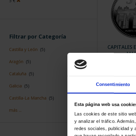
5 €
Filtrar por Categoría
CAPITALES 
Castilla y León
(5)
MAD
73,
Aragón
(5)
Cataluña
(5)
Consentimiento
Galicia
(5)
Castilla-La Mancha
(5)
Esta página web usa cookie
más ...
Las cookies de este sitio we
y analizar el tráfico. Ademá
redes sociales, publicidad y
que hayan recopilado a parti