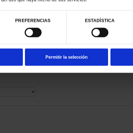
 CAPITALES DE
CAPITALES DE PROVINCIA
PREFERENCIAS
ESTADÍSTICA
NCIA 4
COLECCION COMPLET...
,00 €
3.796,00 €
rios registrados
Permitir la selección