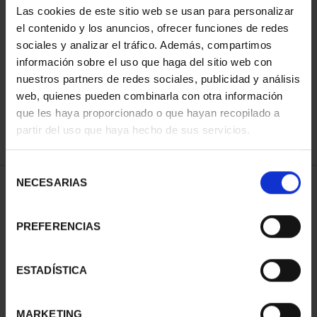
Las cookies de este sitio web se usan para personalizar
el contenido y los anuncios, ofrecer funciones de redes
sociales y analizar el tráfico. Además, compartimos
ORDENAR POR:
información sobre el uso que haga del sitio web con
nuestros partners de redes sociales, publicidad y análisis
web, quienes pueden combinarla con otra información
que les haya proporcionado o que hayan recopilado a
REFINAR
partir del uso que haya hecho de sus servicios.
Selección
NECESARIAS
de
1 Productos encontrados
consentimiento
PREFERENCIAS
ESTADÍSTICA
MARKETING