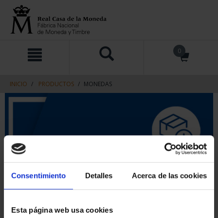
saltar
Saltar
0
al
al
contenido
men
de
navegacin
INICIO
PRODUCTOS
MONEDAS
Consentimiento
Detalles
Acerca de las cookies
Esta página web usa cookies