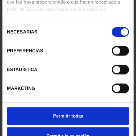
que les haya proporcionado o que hayan recopilado a
- CUENCA
- GUADALAJARA
partir del uso que haya hecho de sus servicios.
73,00 €
73,00 €
Selección
NECESARIAS
de
consentimiento
PREFERENCIAS
ESTADÍSTICA
MARKETING
CAPITALES ESPAÑOLAS
SUSCRIPCIÓN
- TOLEDO
CAPITALES DE
Permitir todas
73,00 €
PROVINCIA 1
949,00 €
Permitir la selección