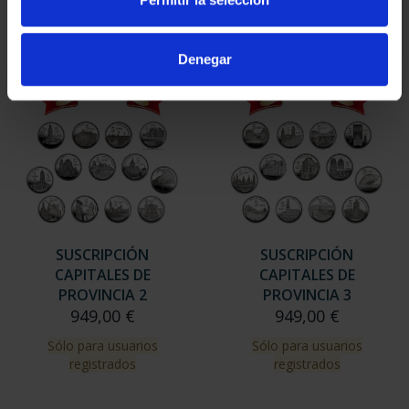
Sólo para usuarios
registrados
Denegar
SUSCRIPCIÓN
SUSCRIPCIÓN
CAPITALES DE
CAPITALES DE
PROVINCIA 2
PROVINCIA 3
949,00 €
949,00 €
Sólo para usuarios
Sólo para usuarios
registrados
registrados