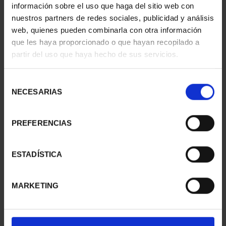
información sobre el uso que haga del sitio web con
nuestros partners de redes sociales, publicidad y análisis
web, quienes pueden combinarla con otra información
PATRIMONIO
CIUDADES PATRIMONIO
que les haya proporcionado o que hayan recopilado a
NACIONAL II - PALACIO
- CÁCERES
partir del uso que haya hecho de sus servicios.
REAL DE...
73,00 €
73,00 €
Selección
NECESARIAS
de
consentimiento
PREFERENCIAS
ESTADÍSTICA
MARKETING