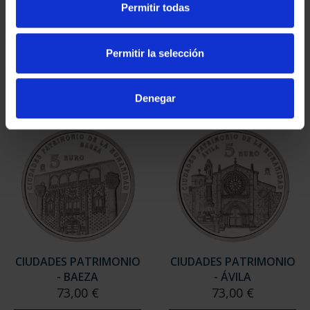
Permitir todas
CIUDADES PATRIMONIO
CIUDADES PATRIMONIO
- ALCALÁ DE HENARES
- CÓRDOBA
73,00 €
73,00 €
Permitir la selección
Denegar
CIUDADES PATRIMONIO
CIUDADES PATRIMONIO
- BAEZA
- ÁVILA
73,00 €
73,00 €