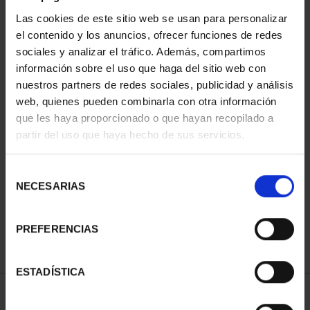
Las cookies de este sitio web se usan para personalizar
el contenido y los anuncios, ofrecer funciones de redes
sociales y analizar el tráfico. Además, compartimos
información sobre el uso que haga del sitio web con
nuestros partners de redes sociales, publicidad y análisis
web, quienes pueden combinarla con otra información
que les haya proporcionado o que hayan recopilado a
partir del uso que haya hecho de sus servicios.
CAPITALES DE
PROVINCIA COLECCION
Selección
COMPLET...
NECESARIAS
de
3.796,00 €
consentimiento
PREFERENCIAS
ESTADÍSTICA