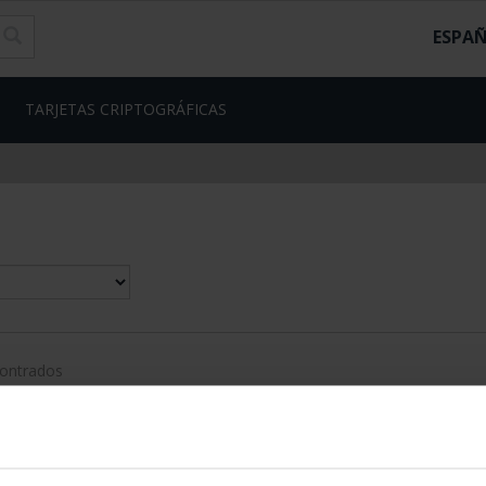
ESPA
TARJETAS CRIPTOGRÁFICAS
contrados