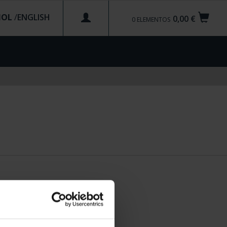
ÑOL
/
0,00 €
0
ELEMENTOS