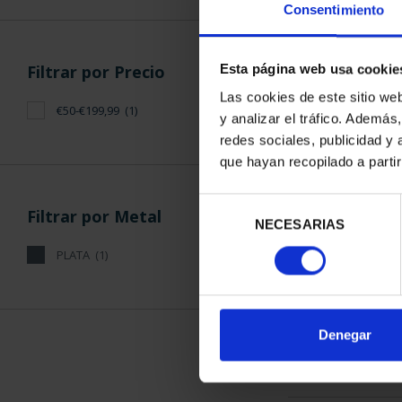
Consentimiento
Filtrar por Precio
Esta página web usa cookie
Las cookies de este sitio we
€50-€199,99
(1)
y analizar el tráfico. Ademá
PATRIMONIO 
redes sociales, publicidad y
EL ES
que hayan recopilado a parti
73,
Selección
Filtrar por Metal
NECESARIAS
de
consentimiento
PLATA
(1)
ORDENAR POR:
Denegar