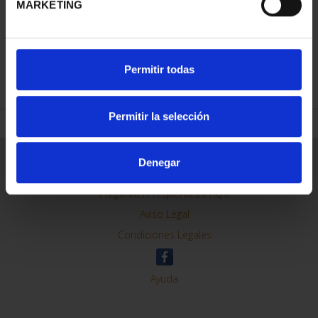
MARKETING
REFINAR
Permitir todas
Permitir la selección
Información General
Denegar
Contacto
Preguntas Frequentes (FAQs)
Aviso Legal
Condiciones Legales
Ayuda