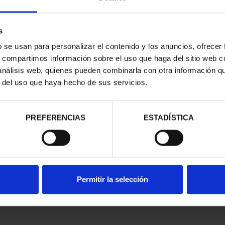
s
b se usan para personalizar el contenido y los anuncios, ofrecer
s, compartimos información sobre el uso que haga del sitio web 
 análisis web, quienes pueden combinarla con otra información q
CAPITALES DE
SUSCRIPCIÓN CAPITALES DE
SUSC
r del uso que haya hecho de sus servicios.
NCIA 1
PROVINCIA 2
00 €
949,00 €
ios registrados
Sólo para usuarios registrados
Sólo 
PREFERENCIAS
ESTADÍSTICA
Permitir la selección