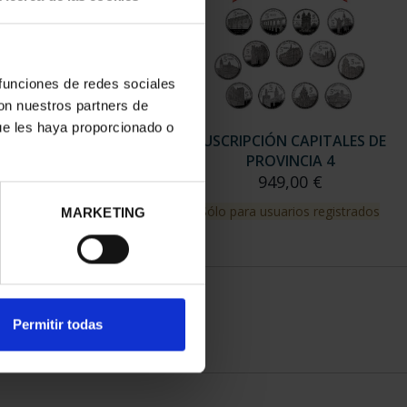
 funciones de redes sociales
con nuestros partners de
ue les haya proporcionado o
RIPCIÓN CAPITALES DE
SUSCRIPCIÓN CAPITALES DE
PROVINCIA 3
PROVINCIA 4
949,00 €
949,00 €
para usuarios registrados
Sólo para usuarios registrados
MARKETING
Permitir todas