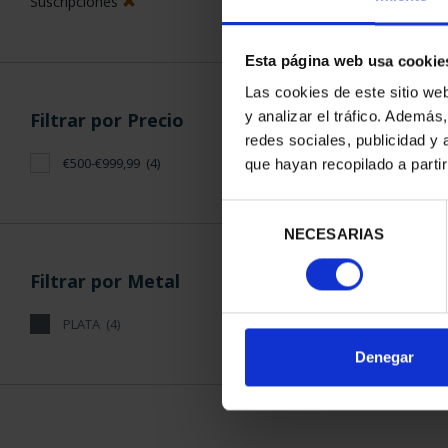
Suscripciones
Esta página web usa cookie
Las cookies de este sitio we
y analizar el tráfico. Ademá
Filtrar por Precio
redes sociales, publicidad y
SUSCRIPCIÓN 
€500-€999,99
(4)
que hayan recopilado a parti
PROVI
949,
Selección
Sólo para usuar
NECESARIAS
de
consentimiento
Filtrar por Metal
PLATA
(4)
ORDENAR POR:
Denegar