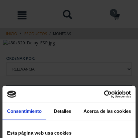
saltar
Saltar
0
al
al
contenido
men
de
navegacin
INICIO
PRODUCTOS
MONEDAS
ORDENAR POR:
REFINAR
Consentimiento
Detalles
Acerca de las cookies
1 Productos encontrados
Esta página web usa cookies