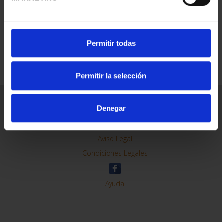
REFINAR
Permitir todas
Permitir la selección
Información General
Denegar
Contacto
Preguntas Frequentes (FAQs)
Aviso Legal
Condiciones Legales
Ayuda