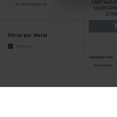
CAPITALES D
€1.000-€100.000
(1)
COLECCION 
3.796
Filtrar por Metal
PLATA
(1)
ORDENAR POR:
Información General
Contacto
|
Preguntas Frequentes (FAQs)
|
Aviso Legal
|
Condicio