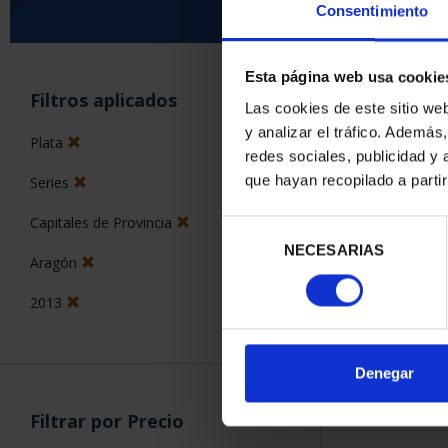
Consentimiento
Esta página web usa cookie
ORDENAR POR:
Filtros aplicados
Las cookies de este sitio we
y analizar el tráfico. Ademá
Plata
redes sociales, publicidad y
que hayan recopilado a parti
Series
1 Productos en
Capitales de Provincia
Selección
NECESARIAS
de
Aragón
consentimiento
2013
Denegar
Filtrar por Precio