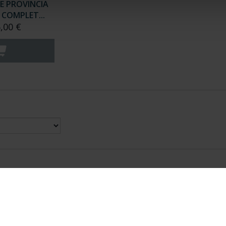
E PROVINCIA
COMPLET...
,00 €
nes Legales
|
|
Ayuda
|