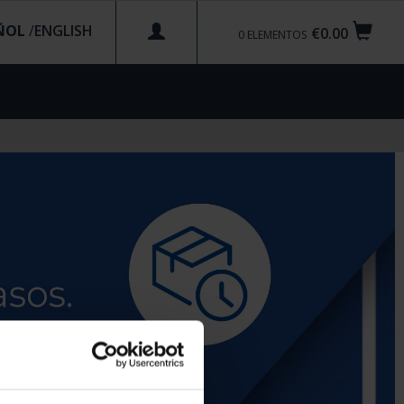
ÑOL
/
€0.00
0
ELEMENTOS